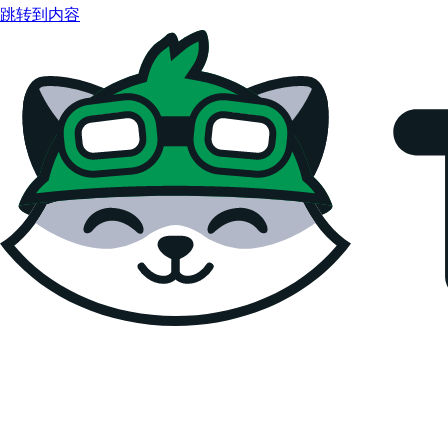
跳转到内容
Teemopay Docs