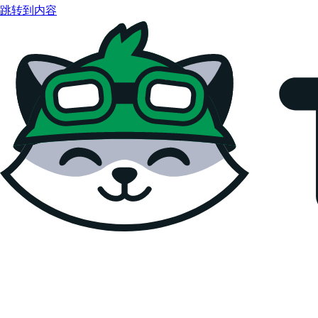
跳转到内容
Teemopay Docs