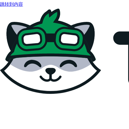
跳转到内容
Teemopay Docs