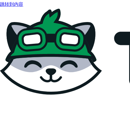
跳转到内容
Teemopay Docs